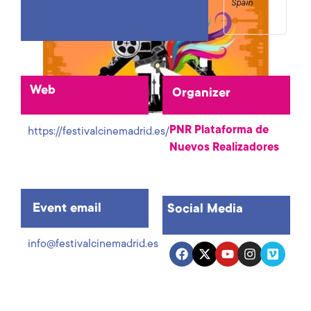
Spain
Web
Organizer
PNR Plataforma de
https://festivalcinemadrid.es/
Nuevos Realizadores
Event email
Social Media
info@festivalcinemadrid.es