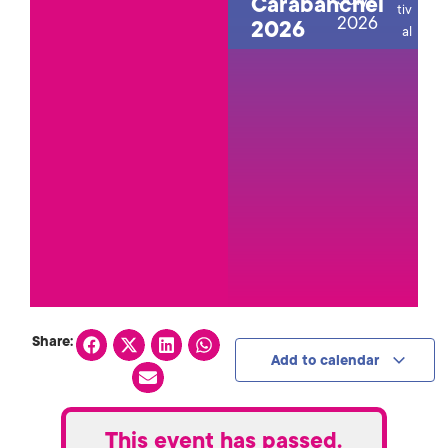
Carabanchel
tiv
2026
2026
al
Share:
Add to calendar
This event has passed.