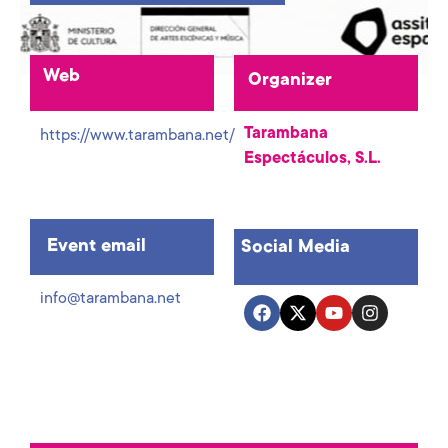
Web
Organizer
Tarambana
https://www.tarambana.net/
Espectáculos, S.L.
Event email
Social Media
info@tarambana.net