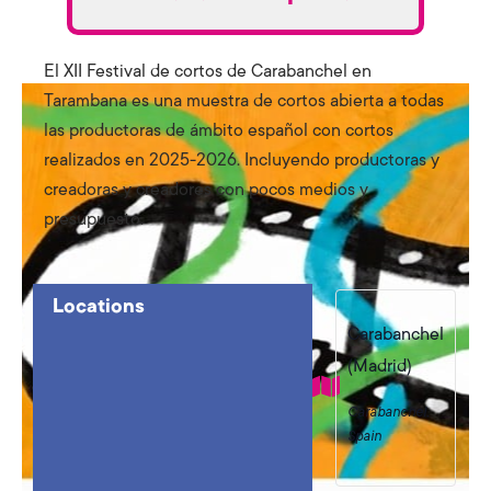
El XII Festival de cortos de Carabanchel en
Tarambana es una muestra de cortos abierta a todas
las productoras de ámbito español con cortos
realizados en 2025-2026. Incluyendo productoras y
creadoras y creadores con pocos medios y
presupuesto.
Locations
Carabanchel
(Madrid)
Carabanchel
,
Spain