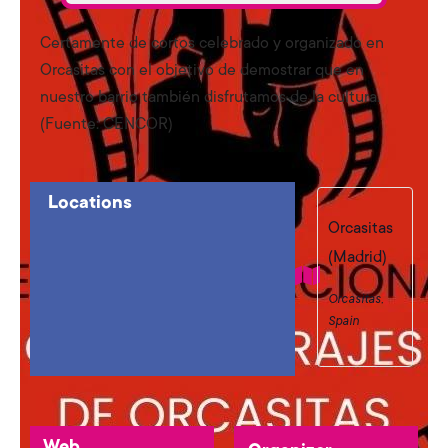
Certamente de cortos celebrado y organizado en
Orcasitas con el objetivo de demostrar que en
nuestro barrio también disfrutamos de la cultura.
(Fuente: CENCOR)
Locations
Orcasitas
(Madrid)
Orcasitas
,
Spain
Web