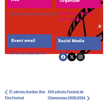
Organizer
Asociación Vecinal
https://cencor.orcasitas.net/
de Orcasitas
Event email
Social Media
cencor@orcasitas.net
11ª edición Another Way
XVII edición Festival de
Film Festival
Clipmetrajes 2025/2026