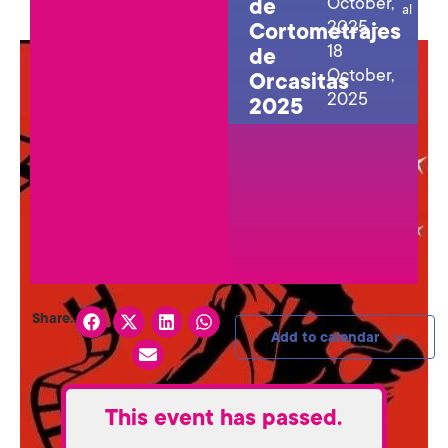
October,
de
al
2025
-
Cortometrajes
18
de
October,
Orcasitas
2025
2025
Share:
Add to calendar
This event has passed.