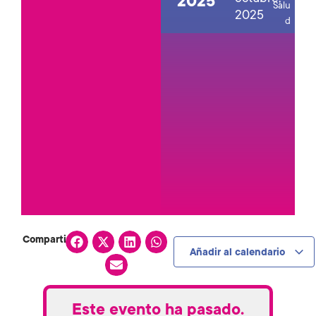
2025
Salu
2025
d
Compartir:
Añadir al calendario
Este evento ha pasado.