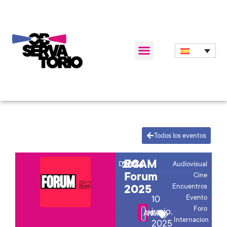
Todos los eventos
ECAM
Desde
2024
Audiovisual
,
Forum
Cine
,
Encuentros
,
2025
Evento
,
10
Foro
,
junio,
Foro
ANUAL
Internacion
2025