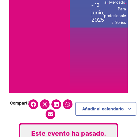
al
,
Mercado
,
-
13
Para
junio,
profesionale
2025
s
,
Series
Compartir:
Añadir al calendario
Este evento ha pasado.