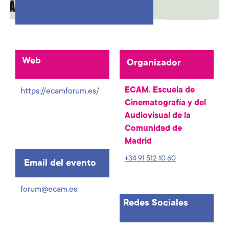
Web
Organizador
ECAM. Escuela de
https://ecamforum.es/
Cinematografía y del
Audiovisual de la
Comunidad de
Madrid
+34 91 512 10 60
Email del evento
forum@ecam.es
Redes Sociales