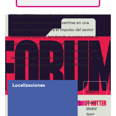
ECAM FORUM es un foro de coproducción
internacional que busca convertirse en una
plataforma esencial para el impulso del sector
audiovisual español, tendiendo puentes entre la
industria audiovisual nacional e internacional, y
conectando el mejor talento con una importante
delegación de representantes internacionales de la
industria audiovisual. (Fuente: ECAM Forum)
Localizaciones
Madrid
Madrid
,
Madrid
Spain