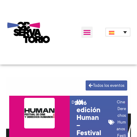
Todos los eventos
IX
Desde
Cine
,
2016
edición
Dere
chos
Human
Hum
–
anos
,
Festival
Festi