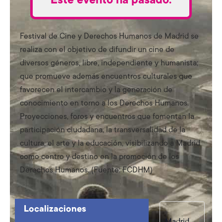
Festival de Cine y Derechos Humanos de Madrid se
realiza con el objetivo de difundir un cine de
diversos géneros, libre, independiente y humanista;
que promueve además encuentros culturales que
favorecen el intercambio y la generación de
conocimiento en torno a los Derechos Humanos.
Proyecciones, foros y encuentros que fomentan la
participación ciudadana, la transversalidad de la
cultura, el arte y la educación, visibilizando a Madrid
como centro y destino en la promoción de los
Derechos Humanos. (Fuente: FCDHM)
Localizaciones
Madrid