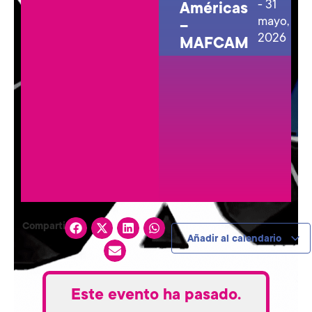
-
31
Américas
mayo,
–
2026
MAFCAM
Compartir:
Añadir al calendario
Este evento ha pasado.