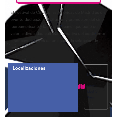
El Festival de Cine de las Américas de Madrid es un
evento dedicado a la difusión y promoción del cine
iberoamericano y latinoamericano, que pone en
valor la diversidad cultural y creativa del continente
americano a través de una cuidada selección de
películas.
Localizaciones
Madrid
Madrid
,
Madrid
Spain