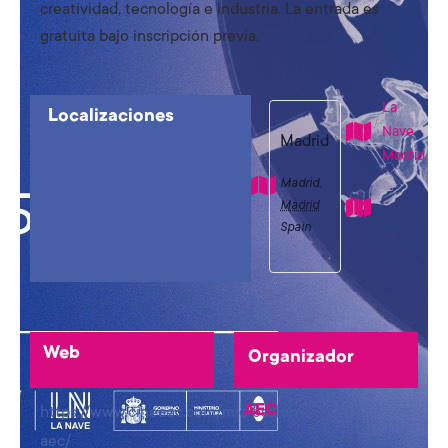
creatividad, tecnología e industria. La entrada es
gratuita bajo inscripción previa.
La
Localizaciones
Nave
Madrid
Madrid
Madrid
,
Madrid
Spain
Web
Organizador
AEC
https://www.cineaec.com/microsalon-
aec/