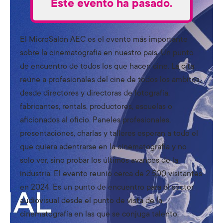
Este evento ha pasado.
El MicroSalón AEC es el evento más importante
sobre la cinematografía en nuestro país. Un punto
de encuentro de todos los que hacen cine. La cita
reúne a profesionales del cine de todos los ámbitos,
desde directores y directoras de fotografía,
fabricantes, rentals, productores, escuelas o
aficionados al oficio. Paneles profesionales,
presentaciones, charlas y talleres esperan a todo el
que quiera adentrarse en la cinematografía y no
solo ver, sino probar los últimos avances de la
industria. El evento reunió cerca de 2.500 visitantes
en 2024. Es un punto de encuentro para el sector
audiovisual desde el punto de vista de la
cinematografía en las que se conjuga talento,