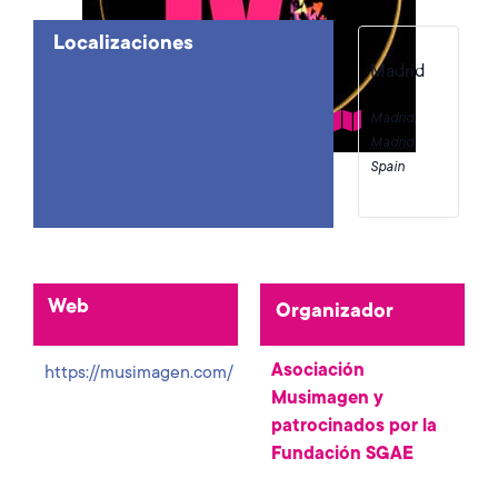
Localizaciones
Madrid
Madrid
,
Madrid
Spain
Web
Organizador
Asociación
https://musimagen.com/
Musimagen y
patrocinados por la
Fundación SGAE