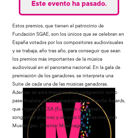
Este evento ha pasado.
Estos premios, que tienen el patrocinio de
Fundación SGAE, son los únicos que se celebran en
España votados por los compositores audiovisuales
y se trabaja, año tras año, para conseguir que sean
los premios más importantes de la música
audiovisual en el panorama nacional. En la gala de
premiación de los ganadores, se interpreta una
Suite de cada una de las músicas ganadoras.
Además, se está impulsando la integración como
pase finalista de los ganadores a los Camille Awards,
que organiza ECSA (European composer &
songwriter alliance) y de cuyo board es miembro
Musimagen. (Fuente: Musimagen)