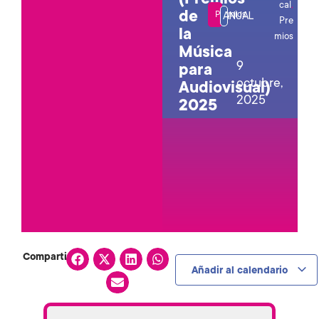
cal
,
de
Premios
ANUAL
Pre
la
mios
Música
9
para
octubre,
Audiovisual)
2025
2025
Compartir:
Añadir al calendario