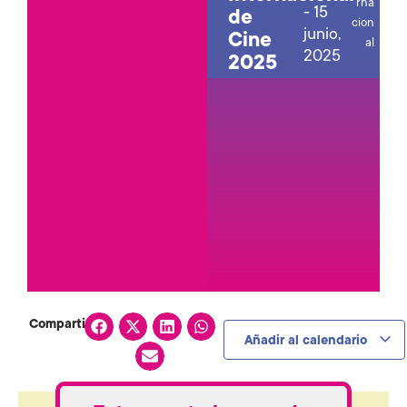
rna
-
15
de
cion
junio,
Cine
al
2025
2025
Compartir:
Añadir al calendario