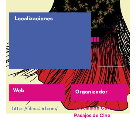
Localizaciones
Madrid
Madrid
,
Madrid
Spain
Web
Organizador
Asociación Cultural
https://filmadrid.com/
Pasajes de Cine