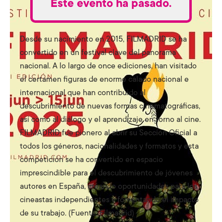
Este evento ha pasado.
Desde su nacimiento en 2015, FILMADRID se ha
convertido en un festival clave del panorama
nacional. A lo largo de once ediciones, han visitado
el certamen figuras de enorme calado nacional e
internacional que han contribuido al
descubrimiento de nuevas formas cinematográficas,
así como al diálogo y el aprendizaje en torno al cine.
FILMADRID fue pionero al abrir su Sección Oficial a
todos los géneros, nacionalidades y formatos y esta
competición se ha convertido en espacio
imprescindible para el descubrimiento de jóvenes
autores en España, creando oportunidades para los
cineastas independientes y fomentando el impacto
de su trabajo. (Fuente: Filmadrid)