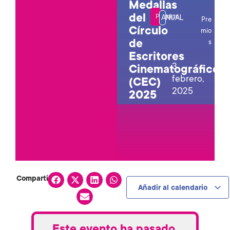
Medallas
,
del
Premios
ANUAL
Pre
Círculo
mio
de
s
Escritores
3
Cinematográficos
febrero,
(CEC)
2025
2025
Compartir:
Añadir al calendario
Este evento ha pasado.