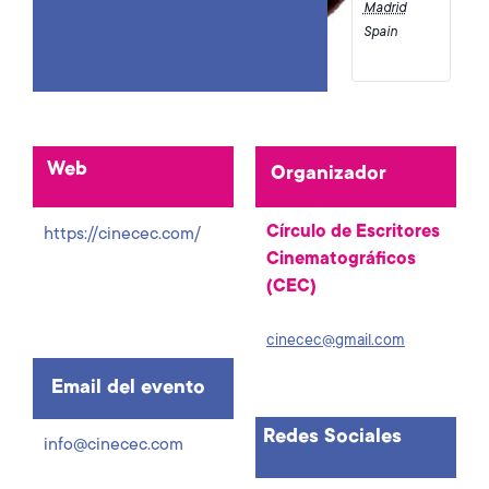
Madrid
Spain
Web
Organizador
Círculo de Escritores
https://cinecec.com/
Cinematográficos
(CEC)
cinecec@gmail.com
Email del evento
Redes Sociales
info@cinecec.com