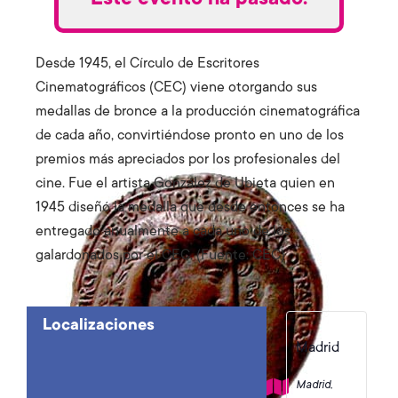
Desde 1945, el Círculo de Escritores
Cinematográficos (CEC) viene otorgando sus
medallas de bronce a la producción cinematográfica
de cada año, convirtiéndose pronto en uno de los
premios más apreciados por los profesionales del
cine. Fue el artista González de Ubieta quien en
1945 diseñó la medalla que desde entonces se ha
entregado anualmente a cada uno de los
galardonados por el CEC. (Fuente: CEC)
Localizaciones
Madrid
Madrid
,