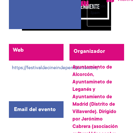
Alcorcón
,
Spain
Web
Organizador
Ayuntamiento de
https://festivaldecineindependiente.com/
Alcorcón,
Ayuntamineto de
Leganés y
Ayuntamiento de
Madrid (Distrito de
Email del evento
Villaverde). Dirigido
por Jerónimo
Cabrera (asociación